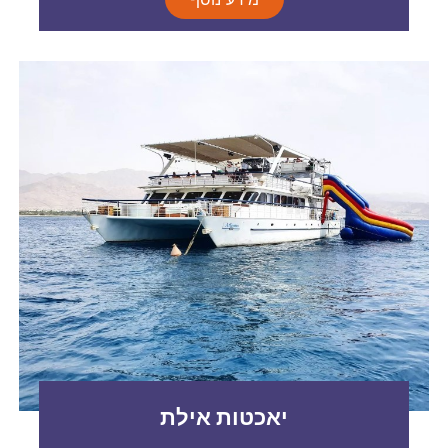
יאכטות אילת